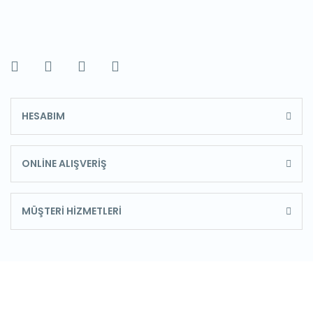
HESABIM
ONLİNE ALIŞVERİŞ
MÜŞTERİ HİZMETLERİ
E-Bülten'e Kayıt Olun
Haber listemize kayıt olarak kampanyalardan,