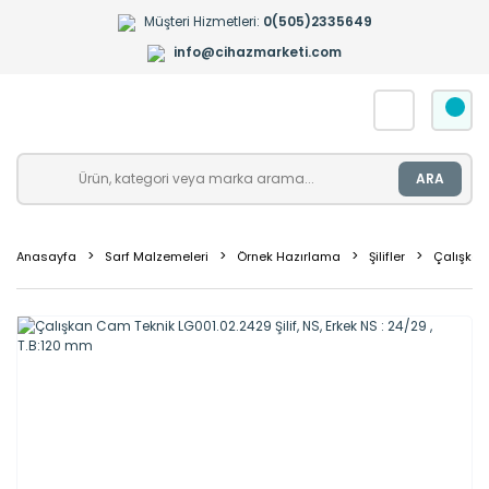
Müşteri Hizmetleri:
0(505)2335649
info@cihazmarketi.com
ARA
Anasayfa
Sarf Malzemeleri
Örnek Hazırlama
Şilifler
Çalışkan 