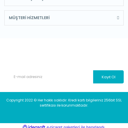
MÜŞTERİ HİZMETLERİ
E-Bülten'e Kayıt Olun
Haber listemize kayıt olarak kampanyalardan, haberdar
olabilirsiniz.
Kayıt Ol
Copyright 2022 © Her hakkı saklıdır. Kredi kartı bilgileriniz 256bit SSL
sertifikası ile korunmaktadır.
ile
ideasoft
e-