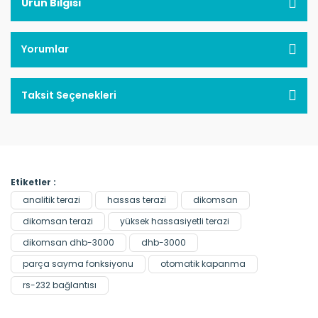
Ürün Bilgisi
Yorumlar
Taksit Seçenekleri
Etiketler :
analitik terazi
hassas terazi
dikomsan
dikomsan terazi
yüksek hassasiyetli terazi
dikomsan dhb-3000
dhb-3000
parça sayma fonksiyonu
otomatik kapanma
rs-232 bağlantısı