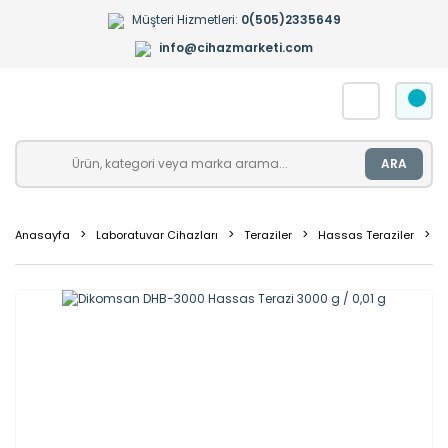
Müşteri Hizmetleri:
0(505)2335649
info@cihazmarketi.com
ARA
Anasayfa
Laboratuvar Cihazları
Teraziler
Hassas Teraziler
0