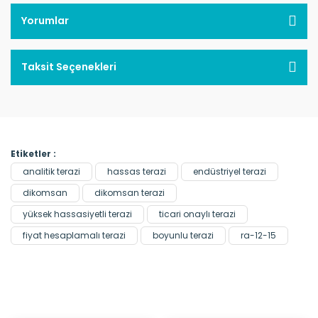
Yorumlar
Taksit Seçenekleri
Etiketler :
analitik terazi
hassas terazi
endüstriyel terazi
dikomsan
dikomsan terazi
yüksek hassasiyetli terazi
ticari onaylı terazi
fiyat hesaplamalı terazi
boyunlu terazi
ra-12-15