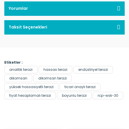
Yorumlar
Taksit Seçenekleri
Etiketler :
analitik terazi
hassas terazi
endüstriyel terazi
dikomsan
dikomsan terazi
yüksek hassasiyetli terazi
ticari onaylı terazi
fiyat hesaplamalı terazi
boyunlu terazi
rcp-wsk-30