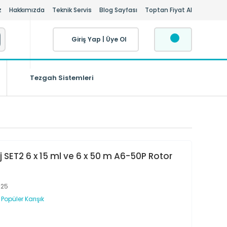
z
Hakkımızda
Teknik Servis
Blog Sayfası
Toptan Fiyat Al
Giriş Yap
|
Üye Ol
Tezgah Sistemleri
 SET2 6 x 15 ml ve 6 x 50 m A6-50P Rotor
125
,
Popüler Karışık