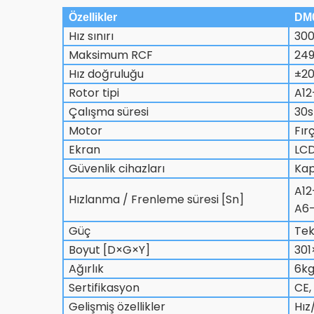
Özellikler
DM
Hız sınırı
300
Maksimum RCF
24
Hız doğruluğu
±2
Rotor tipi
A12
Çalışma süresi
30s
Motor
Fır
Ekran
LC
Güvenlik cihazları
Kap
A12
Hızlanma / Frenleme süresi [Sn]
A6-
Güç
Tek
Boyut [D×G×Y]
30
Ağırlık
6k
Sertifikasyon
CE,
Gelişmiş özellikler
Hız