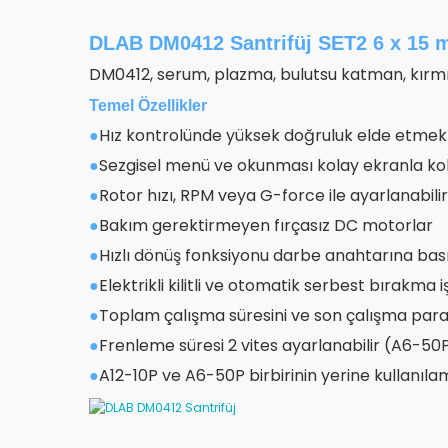
DLAB DM0412 Santrifüj SET2 6 x 15 ml
DM0412, serum, plazma, bulutsu katman, kırmızı 
Temel Özellikler
Hız kontrolünde yüksek doğruluk elde etmek
●
Sezgisel menü ve okunması kolay ekranla ko
●
Rotor hızı, RPM veya G-force ile ayarlanabilir
●
Bakım gerektirmeyen fırçasız DC motorlar
●
Hızlı dönüş fonksiyonu darbe anahtarına bası
●
Elektrikli kilitli ve otomatik serbest bırakma
●
Toplam çalışma süresini ve son çalışma para
●
Frenleme süresi 2 vites ayarlanabilir (A6-50P
●
A12-10P ve A6-50P birbirinin yerine kullanıl
●