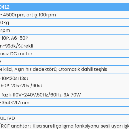
0412
-4500rpm, artış: 100rpm
90×g
0rpm
-10P, A6-50P
n-99dk/Sürekli
çasız DC motor
D
ı kilidi, Aşırı hız dedektörü; Otomatik dahili teşhis
-10P:20s↑13s↓
50P: 20s↑20s /90s↓
 fazlı, 110V-240V,50Hz/60Hz, 3A 70W
1×354×217mm
g
 UL, IVD
/RCF anahtarı; Kısa süreli çalışma fonksiyonu; sesli uyarı işl