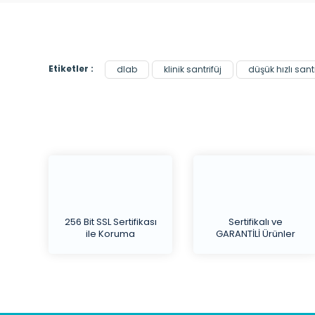
Etiketler :
dlab
klinik santrifüj
düşük hızlı santr
256 Bit SSL Sertifikası
Sertifikalı ve
ile Koruma
GARANTİLİ Ürünler