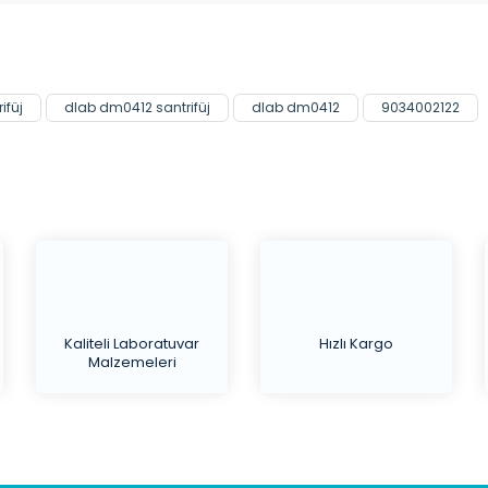
Yorum Yaz
ifüj
dlab dm0412 santrifüj
dlab dm0412
9034002122
Kaliteli Laboratuvar
Hızlı Kargo
Malzemeleri