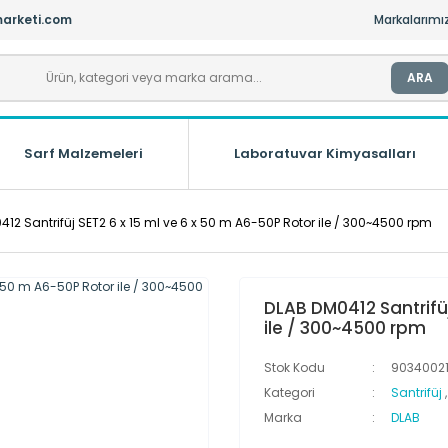
arketi.com
Markalarımı
ARA
Sarf Malzemeleri
Laboratuvar Kimyasalları
12 Santrifüj SET2 6 x 15 ml ve 6 x 50 m A6-50P Rotor ile / 300~4500 rpm
DLAB DM0412 Santrifüj
ile / 300~4500 rpm
Stok Kodu
9034002
Kategori
Santrifüj
Marka
DLAB