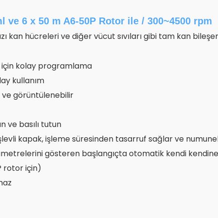
 ve 6 x 50 m A6-50P Rotor ile / 300~4500 rpm
kan hücreleri ve diğer vücut sıvıları gibi tam kan bileşenle
 için kolay programlama
lay kullanım
 ve görüntülenebilir
n ve basılı tutun
 işlevli kapak, işleme süresinden tasarruf sağlar ve numunel
metrelerini gösteren başlangıçta otomatik kendi kendine
 rotor için)
amaz