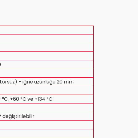
)
)
atörsüz) - iğne uzunluğu 20 mm
0 °C, +60 °C ve +134 °C
 değiştirilebilir