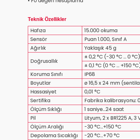
• F0 değeri hesaplama
Teknik Özellikler
Hafıza
15.000 okuma
Sensör
Puan 1.000, Sınıf A
Ağırlık
Yaklaşık 45 g
± 0,2 °C (-30 °C … 0 °C
Doğrusallık
± 0,1 °C (0 °C ... +150 °C
Koruma Sınıfı
IP68
Boyutlar
ø 16,5 x 24 mm (sentil
Hassasiyet
0,01 °C
Sertifika
Fabrika kalibrasyonu: 
Ölçüm Sıklığı
1 saniye…24 saat
Pil
Lityum, 2 x BR1225 A, 3 V
Ölçüm Aralığı
-30 °C...+150 °C
Depolama Sıcaklığı
-20 °C...+70 °C