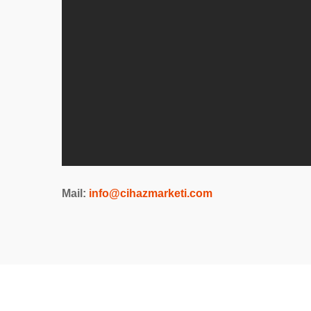
Mail:
info@cihazmarketi.co
m