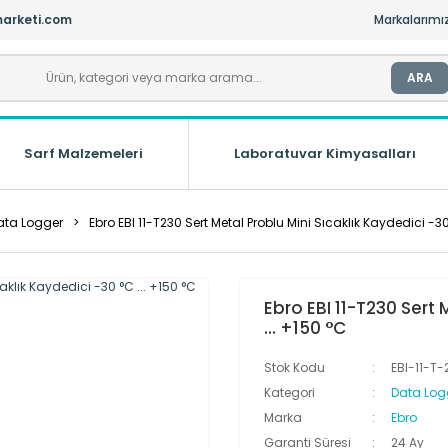
arketi.com
Markalarımı
ARA
Sarf Malzemeleri
Laboratuvar Kimyasalları
ata Logger
Ebro EBI 11-T230 Sert Metal Problu Mini Sıcaklık Kaydedici -30
Ebro EBI 11-T230 Sert 
... +150 °C
Stok Kodu
EBI-11-T-
Kategori
Data Log
Marka
Ebro
Garanti Süresi
24 Ay