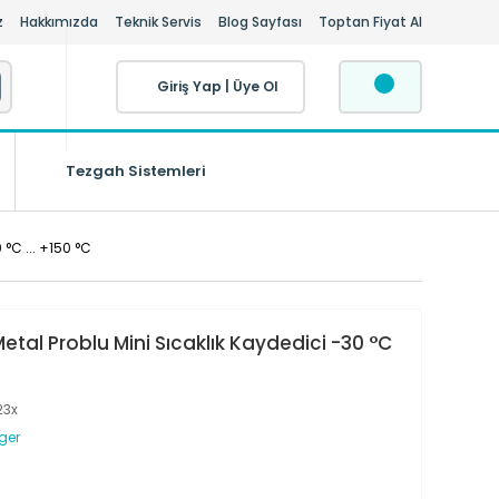
z
Hakkımızda
Teknik Servis
Blog Sayfası
Toptan Fiyat Al
Giriş Yap
|
Üye Ol
Tezgah Sistemleri
 °C ... +150 °C
Metal Problu Mini Sıcaklık Kaydedici -30 °C
23x
ger