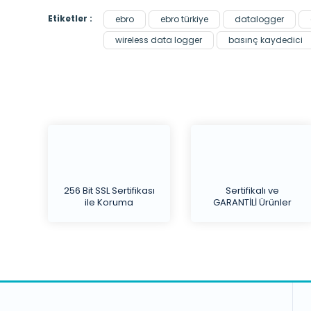
Etiketler :
ebro
ebro türkiye
datalogger
wireless data logger
basınç kaydedici
256 Bit SSL Sertifikası
Sertifikalı ve
ile Koruma
GARANTİLİ Ürünler