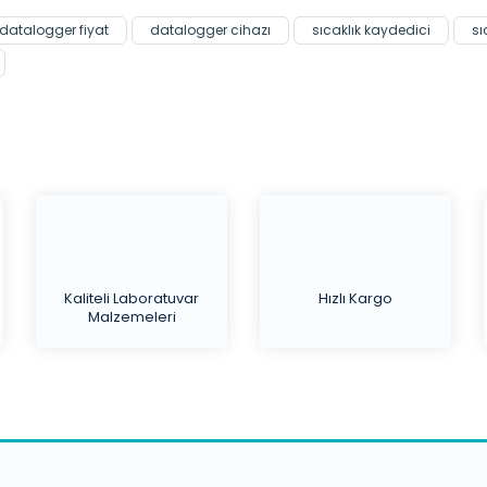
datalogger fiyat
datalogger cihazı
sıcaklık kaydedici
sı
Kaliteli Laboratuvar
Hızlı Kargo
Malzemeleri