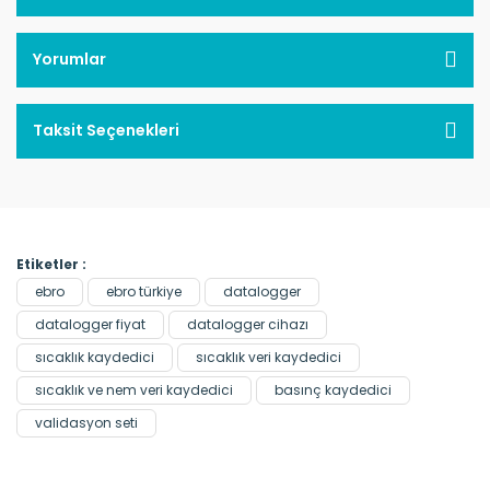
Yorumlar
Taksit Seçenekleri
Etiketler :
ebro
ebro türkiye
datalogger
datalogger fiyat
datalogger cihazı
sıcaklık kaydedici
sıcaklık veri kaydedici
sıcaklık ve nem veri kaydedici
basınç kaydedici
validasyon seti