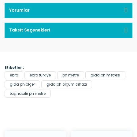
Yorumlar
Taksit Seçenekleri
Etiketler :
ebro
ebro türkiye
ph metre
gıda ph metresi
gıda ph ölçer
gıda ph ölçüm cihazı
taşınabilir ph metre