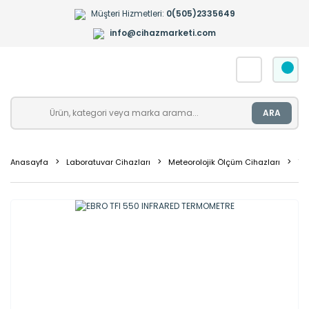
Müşteri Hizmetleri:
0(505)2335649
info@cihazmarketi.com
ARA
Anasayfa
Laboratuvar Cihazları
Meteorolojik Ölçüm Cihazları
Te