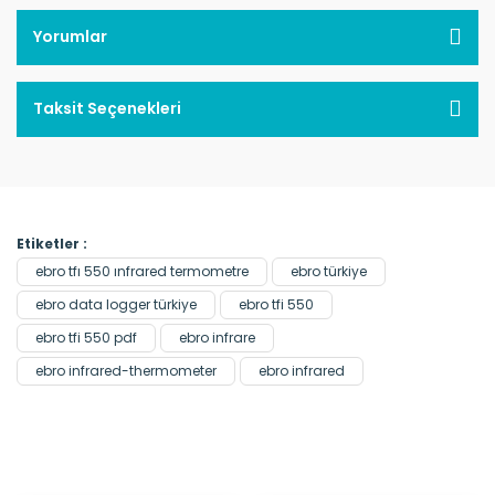
Yorumlar
Taksit Seçenekleri
Etiketler :
ebro tfı 550 ınfrared termometre
ebro türkiye
ebro data logger türkiye
ebro tfi 550
ebro tfi 550 pdf
ebro infrare
ebro infrared-thermometer
ebro infrared