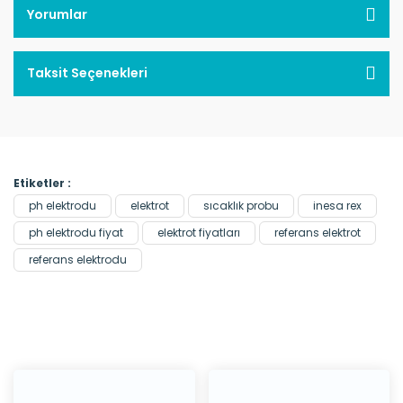
Yorumlar
Taksit Seçenekleri
Etiketler :
ph elektrodu
elektrot
sıcaklık probu
inesa rex
ph elektrodu fiyat
elektrot fiyatları
referans elektrot
referans elektrodu