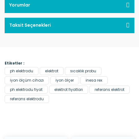
Yorumlar
Taksit Seçenekleri
Etiketler :
ph elektrodu
elektrot
sıcaklık probu
iyon ölçüm cihazı
iyon ölçer
inesa rex
ph elektrodu fiyat
elektrot fiyatları
referans elektrot
referans elektrodu