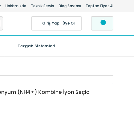
z
Hakkımızda
Teknik Servis
Blog Sayfası
Toptan Fiyat Al
Giriş Yap
|
Üye Ol
Tezgah Sistemleri
onyum (NH4+) Kombine İyon Seçici
r
X