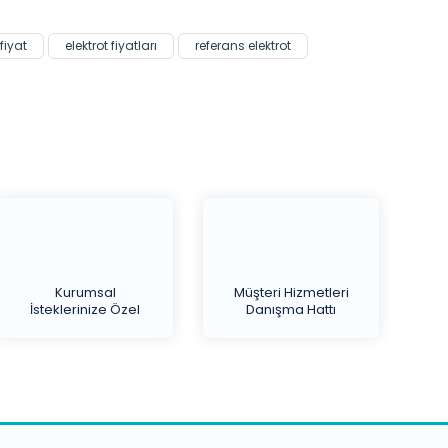
fiyat
elektrot fiyatları
referans elektrot
Kurumsal
Müşteri Hizmetleri
İsteklerinize Özel
Danışma Hattı
Teklif