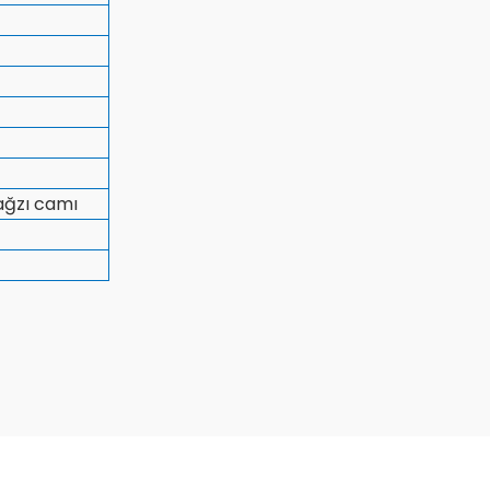
ağzı camı
Bu ürüne ilk yorumu siz yapın!