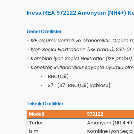
Inesa REX 972122 Amonyum (NH4+) Komb
Genel Özellikler
- ISE ölçümü verimli ve ekonomiktir. Ölçüm 
- İyon Seçici Elektrotların (ISE probu), 232-01 
- Kombine İyon Seçici Elektrotlar (ISE probu), r
- Konektör, kullandığınız sayaçla uyumlu olma
BNC(Q9)
·
S7 【S7-BNC(Q9) kablosu】
·
Teknik Özellikler
Modeli
972122
Türler
Amonyum (NH 4 +)
İsim
Kombine İyon Seçici