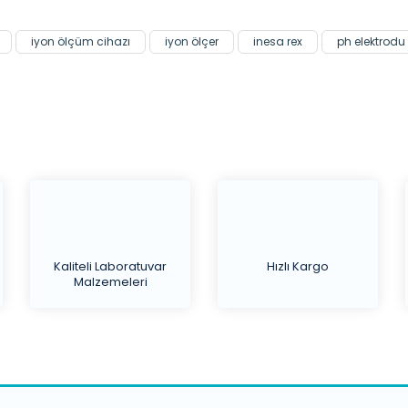
Yorum Yaz
iyon ölçüm cihazı
iyon ölçer
inesa rex
ph elektrodu 
Kaliteli Laboratuvar
Hızlı Kargo
Malzemeleri