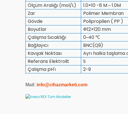
Ölçüm Aralığı (mol/L)
1.0×10 -6 M～1.0M
Zar
Polimer Membran
Gövde
Polipropilen ( PP )
Boyutlar
Φ12×120 mm
Çalışma Sıcaklığı
0~40
℃
Bağlayıcı
BNC(Q9)
Kavşak Noktası
Ayrı halka taşlama 
Referans Elektrolit
S
Çalışma pH'ı
2-9
Mail:
info@cihazmarketi.com