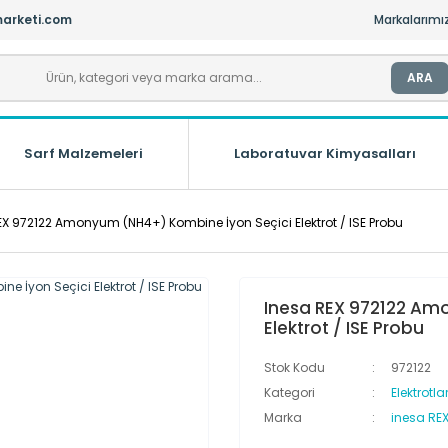
arketi.com
Markalarımı
ARA
Sarf Malzemeleri
Laboratuvar Kimyasalları
EX 972122 Amonyum (NH4+) Kombine İyon Seçici Elektrot / ISE Probu
Inesa REX 972122 Am
Elektrot / ISE Probu
Stok Kodu
972122
Kategori
Elektrotla
Marka
inesa RE