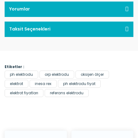
Yorumlar
Taksit Seçenekleri
Etiketler :
ph elektrodu
orp elektrodu
oksijen ölçer
elektrot
inesa rex
ph elektrodu fiyat
elektrot fiyatları
referans elektrodu