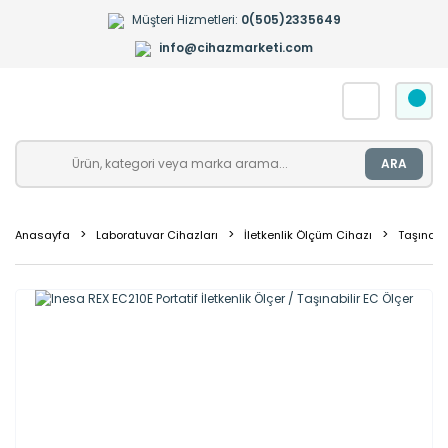
Müşteri Hizmetleri:
0(505)2335649
info@cihazmarketi.com
ARA
Anasayfa
Laboratuvar Cihazları
İletkenlik Ölçüm Cihazı
Taşınabil