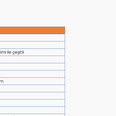
i ile çeşitli
cm