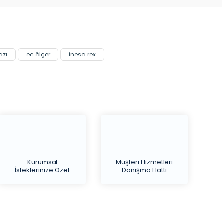
azı
ec ölçer
inesa rex
Kurumsal
Müşteri Hizmetleri
İsteklerinize Özel
Danışma Hattı
Teklif