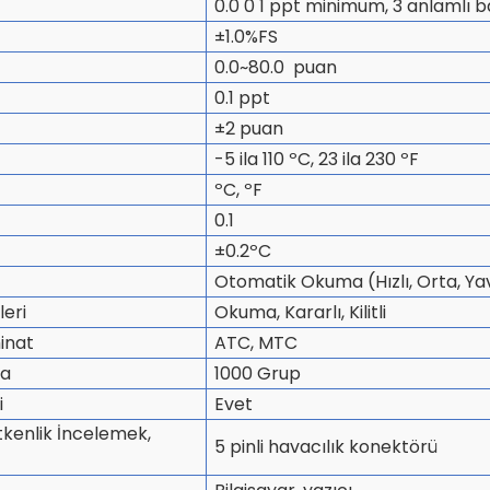
0.0 0 1 ppt minimum, 3 anlamlı
±1.0%FS
0.0~80.0 puan
0.1 ppt
±2 puan
-5 ila 110 ºC, 23 ila 230 ºF
ºC, ºF
0.1
±0.2ºC
Otomatik Okuma (Hızlı, Orta, Ya
eri
Okuma, Kararlı, Kilitli
inat
ATC, MTC
ma
1000 Grup
i
Evet
letkenlik İncelemek,
5 pinli havacılık konektörü