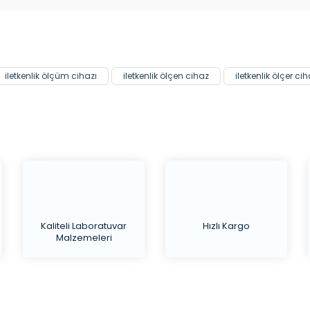
Bu ürüne ilk yorumu siz yapın!
Yorum Yaz
iletkenlik ölçüm cihazı
iletkenlik ölçen cihaz
iletkenlik ölçer cih
Kaliteli Laboratuvar
Hızlı Kargo
Malzemeleri