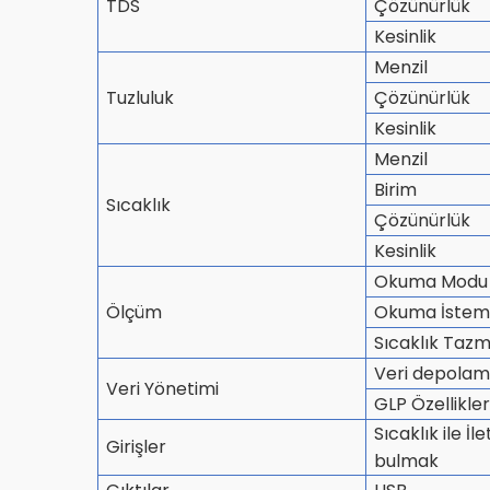
TDS
Çözünürlük
Kesinlik
Menzil
Tuzluluk
Çözünürlük
Kesinlik
Menzil
Birim
Sıcaklık
Çözünürlük
Kesinlik
Okuma Modu
Ölçüm
Okuma İsteml
Sıcaklık Tazm
Veri depola
Veri Yönetimi
GLP Özellikler
Sıcaklık ile İ
Girişler
bulmak