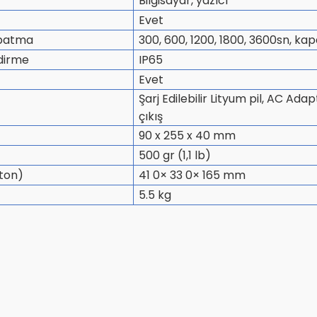
Bilgisayar, yazıcı
Evet
patma
300, 600, 1200, 1800, 3600sn, kap
dirme
IP65
Evet
Şarj Edilebilir Lityum pil, AC Ad
çıkış
90 x 255 x 40 mm
500 gr (1,1 lb)
rton)
41 0× 33 0× 165 mm
)
5.5 kg