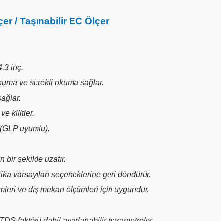
er / Taşınabilir EC Ölçer
,3 inç.
okuma ve sürekli okuma sağlar.
sağlar.
e kilitler.
i (GLP uyumlu).
 bir şekilde uzatır.
abrika varsayılan seçeneklerine geri döndürür.
mleri ve dış mekan ölçümleri için uygundur.
TDS faktörü dahil ayarlanabilir parametreler.