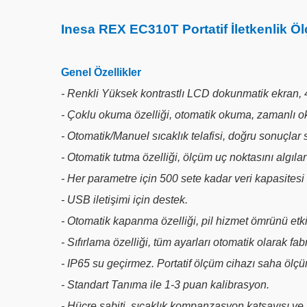
Inesa REX EC310T Portatif İletkenlik Ölç
Genel Özellikler
- Renkli Yüksek kontrastlı LCD dokunmatik ekran, 4
- Çoklu okuma özelliği, otomatik okuma, zamanlı 
- Otomatik/Manuel sıcaklık telafisi, doğru sonuçlar 
- Otomatik tutma özelliği, ölçüm uç noktasını algılar v
- Her parametre için 500 sete kadar veri kapasites
- USB iletişimi için destek.
- Otomatik kapanma özelliği, pil hizmet ömrünü etkin
- Sıfırlama özelliği, tüm ayarları otomatik olarak f
- IP65 su geçirmez. Portatif ölçüm cihazı saha ölçü
- Standart Tanıma ile 1-3 puan kalibrasyon.
- Hücre sabiti, sıcaklık kompanzasyon katsayısı ve 