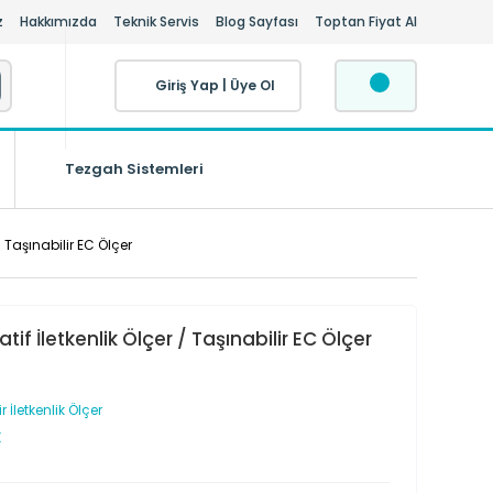
z
Hakkımızda
Teknik Servis
Blog Sayfası
Toptan Fiyat Al
Giriş Yap
|
Üye Ol
Tezgah Sistemleri
/ Taşınabilir EC Ölçer
tif İletkenlik Ölçer / Taşınabilir EC Ölçer
r İletkenlik Ölçer
X