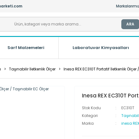
arketi.com
Markalarımı
ARA
Sarf Malzemeleri
Laboratuvar Kimyasalları
ı
Taşınabilir İletkenlik Ölçer
Inesa REX EC310T Portatif İletkenlik Ölçer 
Inesa REX EC310T Porta
Stok Kodu
EC310T
Kategori
Taşınabili
Marka
inesa RE