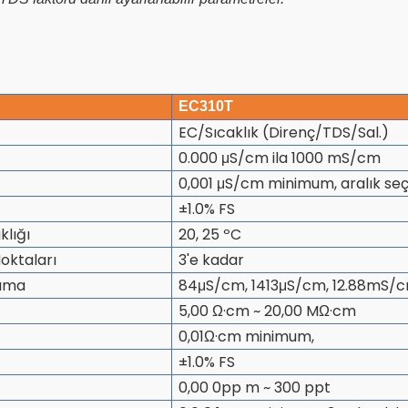
EC310T
EC/Sıcaklık (Direnç/TDS/Sal.)
0.000 μS/cm ila 1000 mS/cm
0,001 μS/cm minimum, aralık seçim
±1.0% FS
klığı
20, 25 ºC
oktaları
3'e kadar
nıma
84μS/cm, 1413μS/cm, 12.88mS/
5,00 Ω·cm ~ 20,00 MΩ·cm
0,01Ω·cm minimum,
±1.0% FS
0,00 0pp m ~ 300 ppt