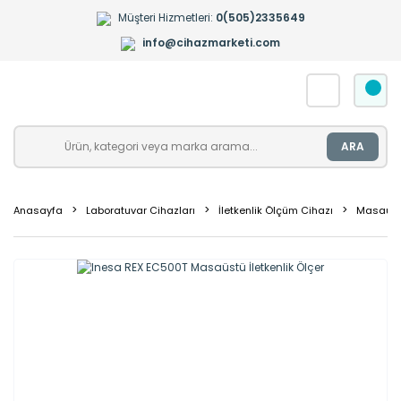
Müşteri Hizmetleri:
0(505)2335649
info@cihazmarketi.com
ARA
Anasayfa
Laboratuvar Cihazları
İletkenlik Ölçüm Cihazı
Masaüstü