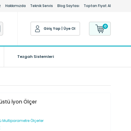
z
Hakkımızda
Teknik Servis
Blog Sayfası
Toptan Fiyat Al
0
Giriş Yap
|
Üye Ol
Tezgah Sistemleri
üstü İyon Ölçer
 Multiparametre Ölçerler
X