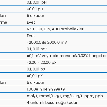
0.1, 0.01 pH
±0.0 1 pH
ları
5 e kadar
irme
Evet
NIST, GB, DIN, ABD arabellekleri
Evet
-2000.0 ile 2000.0 mV
0.1, 0.01 mV
±0,1 mV veya okumanın ±%0,03'ü hangisi d
-2.00 - 20.00 pX
0.1, 0.01 pX
±0,0 1 pX
ları
5 e kadar
1.000e-9 ile 9.999e+9
mol/L, mmol/L, g/L, mg/L, μg/L, ppm, ppb
4 anlamlı basamağa kadar