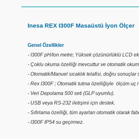
Inesa REX I300F Masaüstü İyon Ölçer
Genel Özellikler
- I300F pH/Ion metre; Yüksek çözünürlüklü LCD ekr
- Çoklu okuma özelliği mevcuttur ve otomatik oku
- Otomatik/Manuel sıcaklık telafisi, doğru sonuçlar 
- Rex I300F ; Otomatik tutma özelliğiyle ölçüm uç nok
- Veri Depolama 500 seti (GLP uyumlu).
- USB veya RS-232 iletişimi için destek.
- Sıfırlama özelliği, tüm ayarları otomatik olarak f
- I300F IP54 su geçirmez.