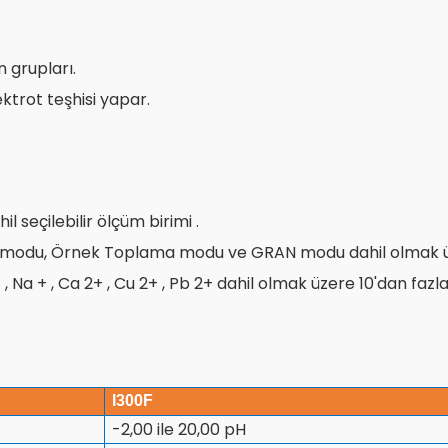
n grupları.
ktrot teşhisi yapar.
l seçilebilir ölçüm birimi .
odu, Örnek Toplama modu ve GRAN modu dahil olmak üze
 , K + , Na + , Ca 2+ , Cu 2+ , Pb 2+ dahil olmak üzere 10'dan fa
I300F
-2,00 ile 20,00 pH