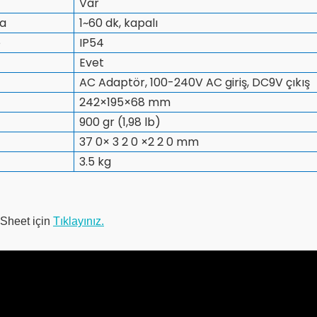
Var
a
1~60 dk, kapalı
e
IP54
Evet
AC Adaptör, 100-240V AC giriş, DC9V çıkış
242×195×68 mm
900 gr (1,98 lb)
37 0× 3 2 0 ×2 2 0 mm
3.5 kg
Sheet için
Tıklayınız.