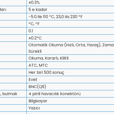
±0.3%
ları
5 e kadar
-5.0 ile 110 ºC, 23,0 ila 230 ºF
ºC, ºF
0.1
±0.2ºC
Otomatik Okuma (Hızlı, Orta, Yavaş), Zama
Sürekli
Okuma, Kararlı, Kilitli
ATC, MTC
Her biri 500 sonuç
Evet
BNC(Q9)
k, bulmak
4 pinli havacılık konektörü
Bilgisayar
Yazıcı