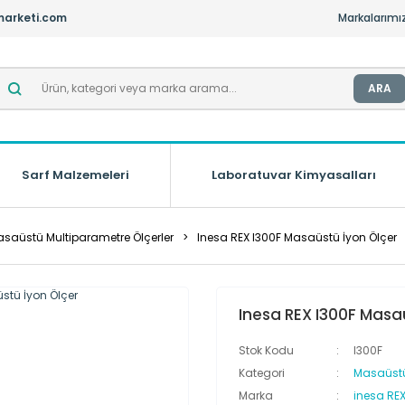
marketi.com
Markalarımı
ARA
Sarf Malzemeleri
Laboratuvar Kimyasalları
saüstü Multiparametre Ölçerler
Inesa REX I300F Masaüstü İyon Ölçer
Inesa REX I300F Masa
Stok Kodu
I300F
Kategori
Masaüstü
Marka
inesa RE