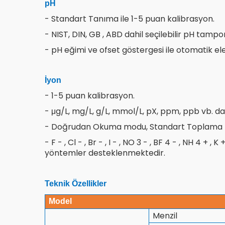
pH
- Standart Tanıma ile 1-5 puan kalibrasyon.
- NIST, DIN, GB , ABD dahil seçilebilir pH tampo
- pH eğimi ve ofset göstergesi ile otomatik ele
İyon
- 1-5 puan kalibrasyon.
- μg/L, mg/L, g/L, mmol/L, pX, ppm, ppb vb. dahi
- Doğrudan Okuma modu, Standart Toplama m
- F - , Cl - , Br - , I - , NO 3 - , BF 4 - , NH 4 +
yöntemler desteklenmektedir.
Teknik Özellikler
Model
Menzil