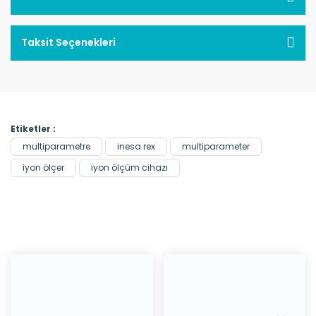
Taksit Seçenekleri
Etiketler :
multiparametre
inesa rex
multiparameter
iyon ölçer
iyon ölçüm cihazı