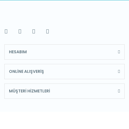
HESABIM
ONLİNE ALIŞVERİŞ
MÜŞTERİ HİZMETLERİ
E-Bülten'e Kayıt Olun