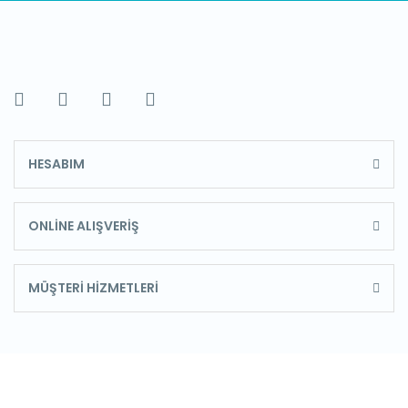
HESABIM
ONLİNE ALIŞVERİŞ
MÜŞTERİ HİZMETLERİ
E-Bülten'e Kayıt Olun