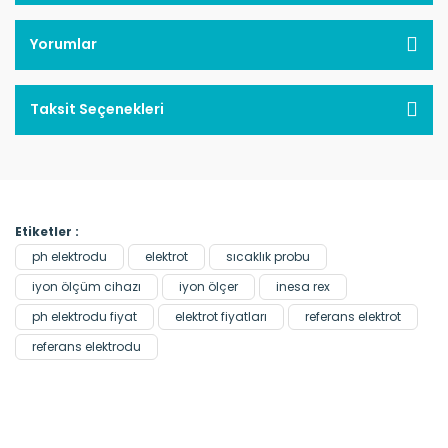
Yorumlar
Taksit Seçenekleri
Etiketler :
ph elektrodu
elektrot
sıcaklık probu
iyon ölçüm cihazı
iyon ölçer
inesa rex
ph elektrodu fiyat
elektrot fiyatları
referans elektrot
referans elektrodu