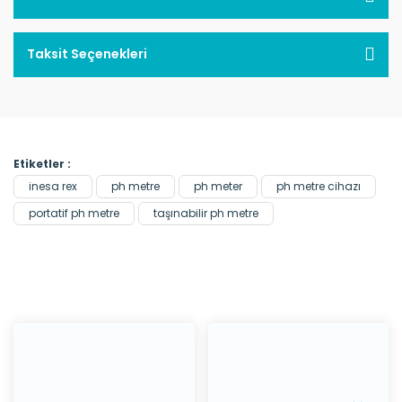
Taksit Seçenekleri
Etiketler :
inesa rex
ph metre
ph meter
ph metre cihazı
portatif ph metre
taşınabilir ph metre