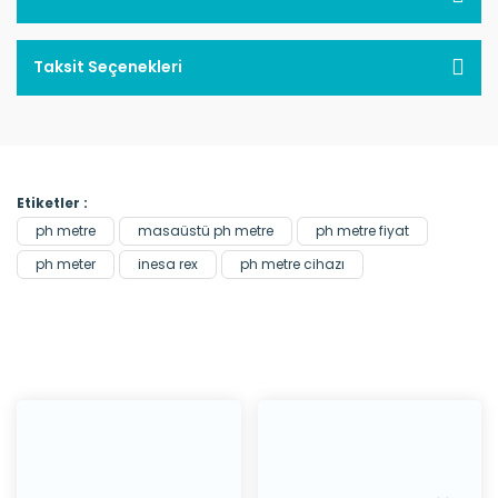
Taksit Seçenekleri
Etiketler :
ph metre
masaüstü ph metre
ph metre fiyat
ph meter
inesa rex
ph metre cihazı