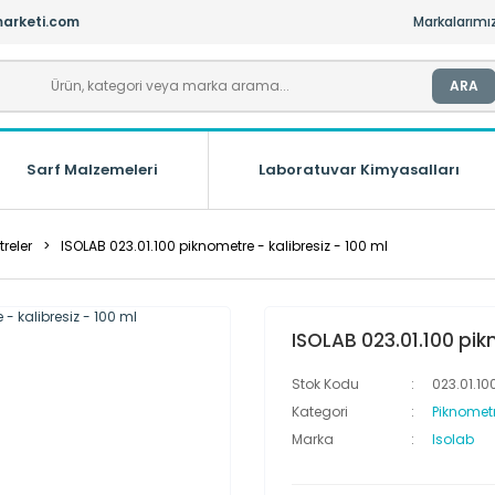
arketi.com
Markalarımı
ARA
Sarf Malzemeleri
Laboratuvar Kimyasalları
reler
ISOLAB 023.01.100 piknometre - kalibresiz - 100 ml
ISOLAB 023.01.100 pik
Stok Kodu
023.01.10
Kategori
Piknometr
Marka
Isolab