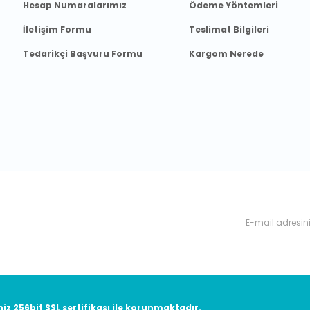
Hesap Numaralarımız
Ödeme Yöntemleri
İletişim Formu
Teslimat Bilgileri
Tedarikçi Başvuru Formu
Kargom Nerede
nyalardan, haberdar olabilirsiniz.
niz 256bit SSL sertifikası ile korunmaktadır.