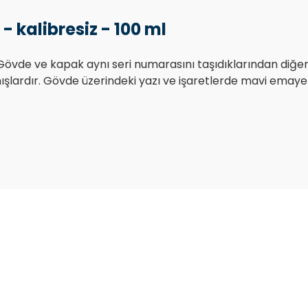
- kalibresiz - 100 ml
 Gövde ve kapak aynı seri numarasını taşıdıklarından diğer
şlardır. Gövde üzerindeki yazı ve işaretlerde mavi emaye 
Bu ürüne ilk yorumu siz yapın!
Yorum Yaz