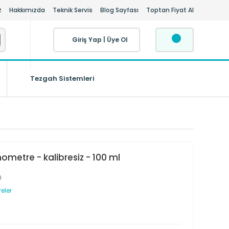
z
Hakkımızda
Teknik Servis
Blog Sayfası
Toptan Fiyat Al
Giriş Yap
|
Üye Ol
Tezgah Sistemleri
nometre - kalibresiz - 100 ml
0
eler