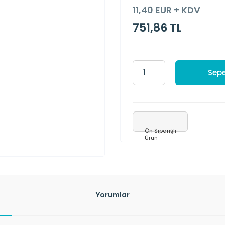
11,40 EUR + KDV
751,86 TL
Sepe
Ön Siparişli
Ürün
Yorumlar