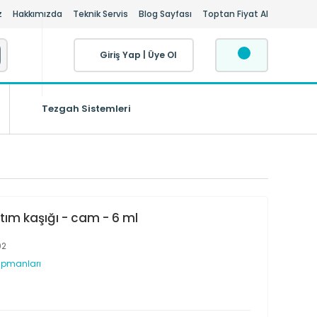
z
Hakkımızda
Teknik Servis
Blog Sayfası
Toptan Fiyat Al
Giriş Yap
|
Üye Ol
Tezgah Sistemleri
tım kaşığı - cam - 6 ml
02
kipmanları