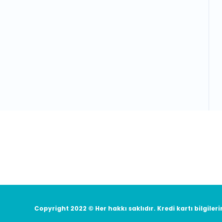
E-Bülten'e Kayıt Olun
Haber listemize kayıt olarak kampa
Copyright 2022 © Her hakkı saklıdır. Kredi kartı bilgileri