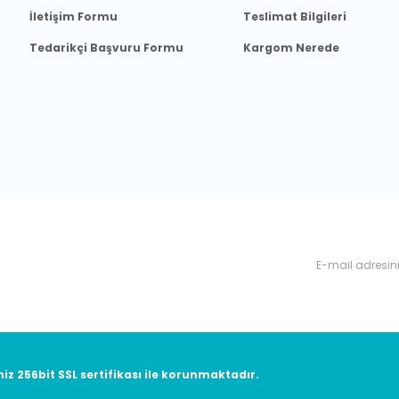
İletişim Formu
Teslimat Bilgileri
Tedarikçi Başvuru Formu
Kargom Nerede
nyalardan, haberdar olabilirsiniz.
niz 256bit SSL sertifikası ile korunmaktadır.