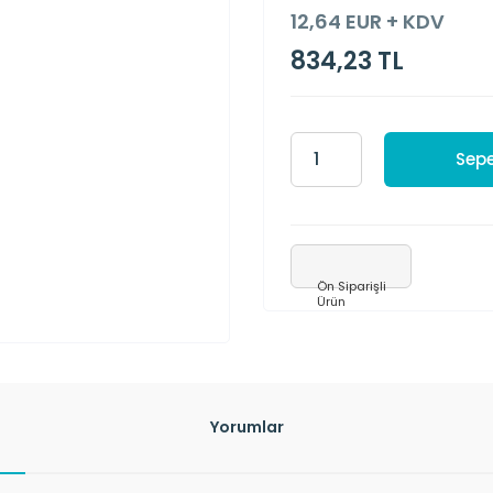
12,64 EUR + KDV
834,23 TL
Sepe
Ön Siparişli
Ürün
Yorumlar