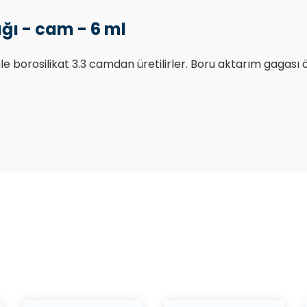
ğı - cam - 6 ml
le borosilikat 3.3 camdan üretilirler. Boru aktarım gagası
Bu ürüne ilk yorumu siz yapın!
Yorum Yaz