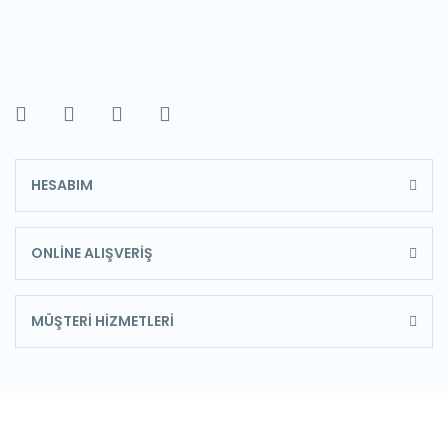
HESABIM
ONLİNE ALIŞVERİŞ
MÜŞTERİ HİZMETLERİ
E-Bülten'e Kayıt Olun