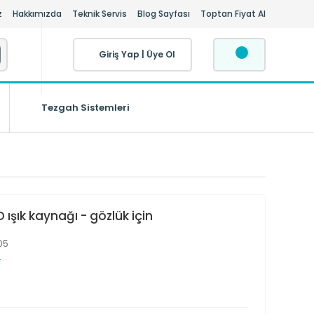
z
Hakkımızda
Teknik Servis
Blog Sayfası
Toptan Fiyat Al
Giriş Yap
|
Üye Ol
Tezgah Sistemleri
 ışık kaynağı - gözlük için
05
r