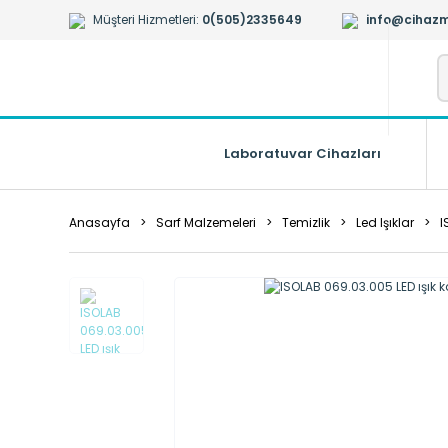
Müşteri Hizmetleri:
0(505)2335649
info@cihazm
Laboratuvar Cihazları
Anasayfa
Sarf Malzemeleri
Temizlik
Led Işıklar
I