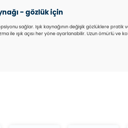
ynağı - gözlük için
onu sağlar. Işık kaynağının değişik gözlüklere pratik ve
le ışık açısı her yöne ayarlanabilir. Uzun ömürlü ve kolay sö
Bu ürüne ilk yorumu siz yapın!
Yorum Yaz