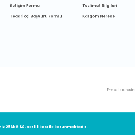
İletişim Formu
Teslimat Bilgileri
Tedarikçi Başvuru Formu
Kargom Nerede
nyalardan, haberdar olabilirsiniz.
niz 256bit SSL sertifikası ile korunmaktadır.