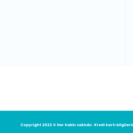
E-Bülten'e Kayıt Olun
Haber listemize kayıt olarak kampa
Copyright 2022 © Her hakkı saklıdır. Kredi kartı bilgileri