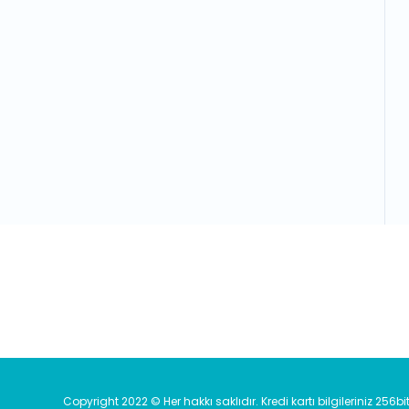
E-Bülten'e Kayıt Olun
Haber listemize kayıt olarak kampanyala
Copyright 2022 © Her hakkı saklıdır. Kredi kartı bilgileriniz 256bi