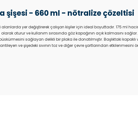
şişesi - 660 ml - nötralize çözeltisi
kli alanlarda yer değiştirerek çalışan kişiler için ideal boyuttadır. 175 ml h
arak oturur ve kullanım sırasında göz kapağının açık kalmasını sağlar. Gö
skürmesini sağlayan delikli bir plaka ile donatılmıştır. Başlıktaki kapaklı v
tileyen ve şişedeki sıvının toz ve diğer çevre şartlarından etkilenmesini ön
Bu ürüne ilk yorumu siz yapın!
Yorum Yaz