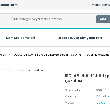
arketi.com
Markalarımı
ARA
Sarf Malzemeleri
Laboratuvar Kimyasalları
eleri
ISOLAB 069.04.660 göz yıkama şişesi - 660 ml - nötralize çözeltis
ISOLAB 069.04.660 göz
çözeltisi
Stok Kodu
069.04.6
Kategori
Göz Yıkam
Marka
Isolab