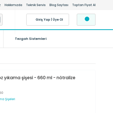
z
Hakkımızda
Teknik Servis
Blog Sayfası
Toptan Fiyat Al
Giriş Yap
|
Üye Ol
Tezgah Sistemleri
i
 yıkama şişesi - 660 ml - nötralize
60
a Şişeleri