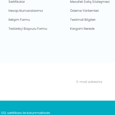
Sertifikalar
Mesafeli Satış Sözleşmesi
Hesap Numaralarımız
Ödeme Yöntemleri
İletişim Formu
Teslimat Bilgileri
Tedarikçi Başvuru Formu
Kargom Nerede
rdan, haberdar olabilirsiniz.
t SSL sertifikası ile korunmaktadır.