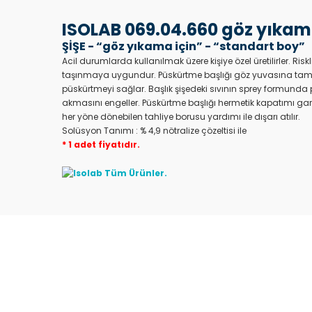
ISOLAB 069.04.660 göz yıkama 
ŞİŞE - “göz yıkama için” - “standart boy”
Acil durumlarda kullanılmak üzere kişiye özel üretilirler. Ris
taşınmaya uygundur. Püskürtme başlığı göz yuvasına tam ol
püskürtmeyi sağlar. Başlık şişedeki sıvının sprey formunda pü
akmasını engeller. Püskürtme başlığı hermetik kapatımı garan
her yöne dönebilen tahliye borusu yardımı ile dışarı atılır.
Solüsyon Tanımı : % 4,9 nötralize çözeltisi ile
* 1 adet fiyatıdır.