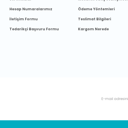
Hesap Numaralarımız
Ödeme Yöntemleri
İletişim Formu
Teslimat Bilgileri
Tedarikçi Başvuru Formu
Kargom Nerede
nyalardan, haberdar olabilirsiniz.