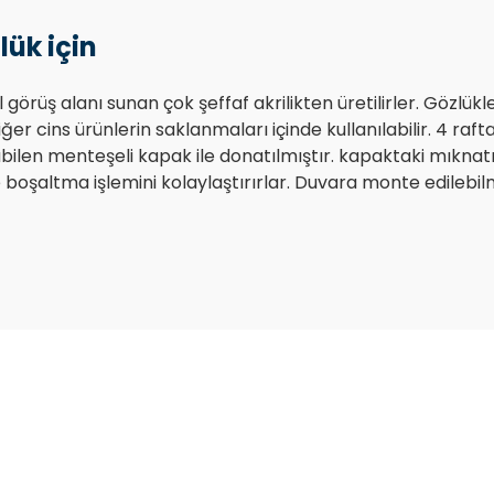
lük için
üş alanı sunan çok şeffaf akrilikten üretilirler. Gözlükle
ğer cins ürünlerin saklanmaları içinde kullanılabilir. 4 raf
bilen menteşeli kapak ile donatılmıştır. kapaktaki mıknatı
altma işlemini kolaylaştırırlar. Duvara monte edilebilmeler
Bu ürüne ilk yorumu siz yapın!
Yorum Yaz