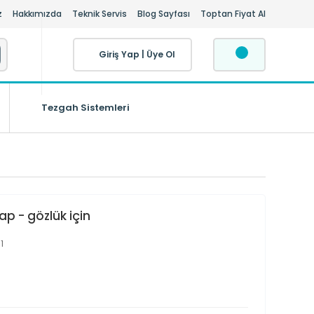
z
Hakkımızda
Teknik Servis
Blog Sayfası
Toptan Fiyat Al
Giriş Yap
|
Üye Ol
Tezgah Sistemleri
ap - gözlük için
1