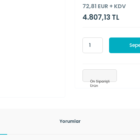
72,81 EUR + KDV
4.807,13 TL
Sepe
Ön Siparişli
Ürün
Yorumlar