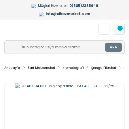
Müşteri Hizmetleri:
0(505)2335649
info@cihazmarketi.com
ARA
Anasayfa
Sarf Malzemeleri
Kromotografi
Şırınga Filtreleri
ISO