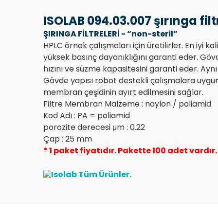
ISOLAB 094.03.007 şırınga filt
ŞIRINGA FİLTRELERİ - “non-steril”
HPLC örnek çalışmaları için üretilirler. En iyi 
yüksek basınç dayanıklığını garanti eder. Gövd
hızını ve süzme kapasitesini garanti eder. Ayn
Gövde yapısı robot destekli çalışmalara uygundu
membran çeşidinin ayırt edilmesini sağlar.
Filtre Membran Malzeme : naylon / poliamid
Kod Adı : PA = poliamid
porozite derecesi μm : 0.22
Çap : 25 mm
* 1 paket fiyatıdır. Pakette 100 adet vardır.