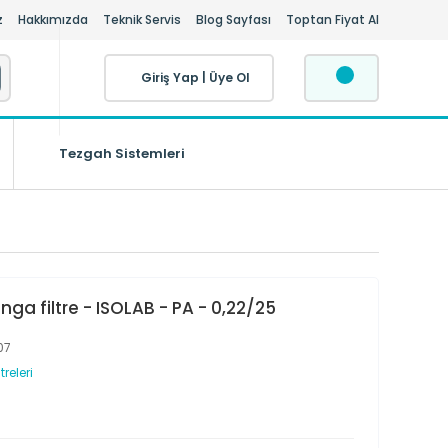
z
Hakkımızda
Teknik Servis
Blog Sayfası
Toptan Fiyat Al
Giriş Yap
|
Üye Ol
Tezgah Sistemleri
nga filtre - ISOLAB - PA - 0,22/25
07
treleri