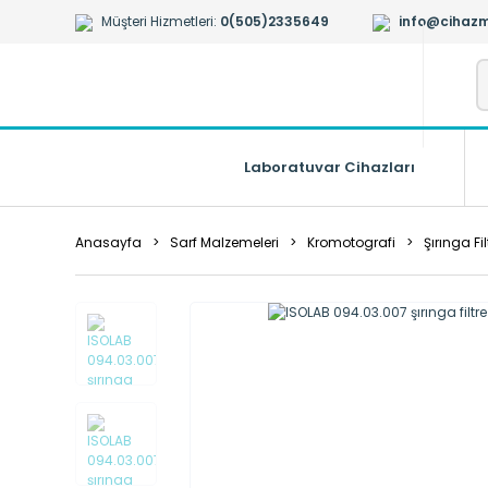
Müşteri Hizmetleri:
0(505)2335649
info@cihazm
Laboratuvar Cihazları
Anasayfa
Sarf Malzemeleri
Kromotografi
Şırınga Fil