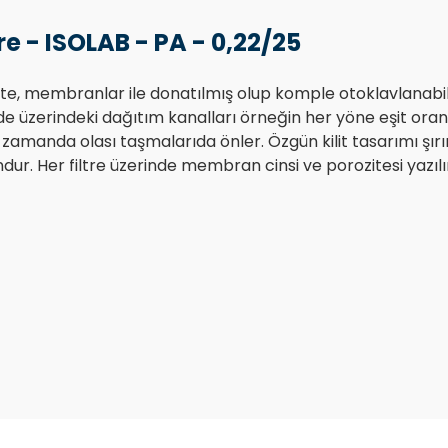
re - ISOLAB - PA - 0,22/25
kalite, membranlar ile donatılmış olup komple otoklavlanabil
e üzerindeki dağıtım kanalları örneğin her yöne eşit oran
ı zamanda olası taşmalarıda önler. Özgün kilit tasarımı şı
r. Her filtre üzerinde membran cinsi ve porozitesi yazılır.
Bu ürüne ilk yorumu siz yapın!