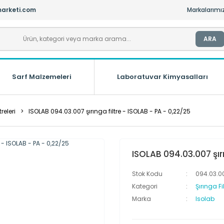
arketi.com
Markalarımı
ARA
Sarf Malzemeleri
Laboratuvar Kimyasalları
treleri
ISOLAB 094.03.007 şırınga filtre - ISOLAB - PA - 0,22/25
ISOLAB 094.03.007 şırı
Stok Kodu
094.03.0
Kategori
Şırınga Fil
Marka
Isolab