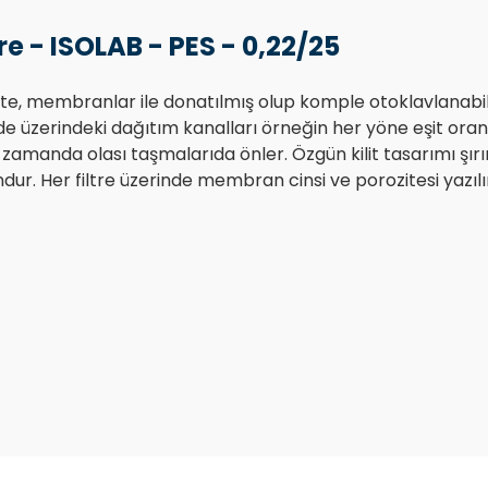
re - ISOLAB - PES - 0,22/25
kalite, membranlar ile donatılmış olup komple otoklavlanabil
e üzerindeki dağıtım kanalları örneğin her yöne eşit oran
ı zamanda olası taşmalarıda önler. Özgün kilit tasarımı şı
r. Her filtre üzerinde membran cinsi ve porozitesi yazılır.
Bu ürüne ilk yorumu siz yapın!