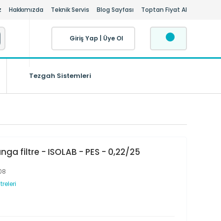
z
Hakkımızda
Teknik Servis
Blog Sayfası
Toptan Fiyat Al
Giriş Yap
|
Üye Ol
Tezgah Sistemleri
nga filtre - ISOLAB - PES - 0,22/25
08
treleri