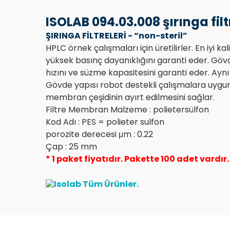
ISOLAB 094.03.008 şırınga filt
ŞIRINGA FİLTRELERİ - “non-steril”
HPLC örnek çalışmaları için üretilirler. En iyi 
yüksek basınç dayanıklığını garanti eder. Gövd
hızını ve süzme kapasitesini garanti eder. Ayn
Gövde yapısı robot destekli çalışmalara uygundu
membran çeşidinin ayırt edilmesini sağlar.
Filtre Membran Malzeme : polietersülfon
Kod Adı : PES = polieter sulfon
porozite derecesi μm : 0.22
Çap : 25 mm
* 1 paket fiyatıdır. Pakette 100 adet vardır.