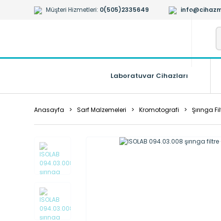
Müşteri Hizmetleri:
0(505)2335649
info@cihazm
Laboratuvar Cihazları
Anasayfa
Sarf Malzemeleri
Kromotografi
Şırınga Fil