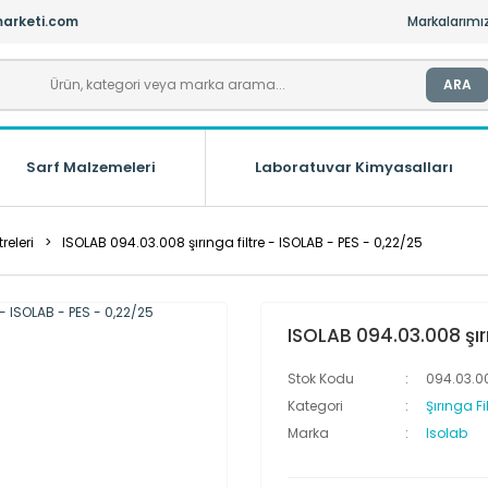
arketi.com
Markalarımı
ARA
Sarf Malzemeleri
Laboratuvar Kimyasalları
treleri
ISOLAB 094.03.008 şırınga filtre - ISOLAB - PES - 0,22/25
ISOLAB 094.03.008 şırı
Stok Kodu
094.03.0
Kategori
Şırınga Fil
Marka
Isolab