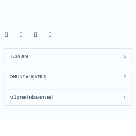
HESABIM
ONLİNE ALIŞVERİŞ
MÜŞTERİ HİZMETLERİ
E-Bülten'e Kayıt Olun