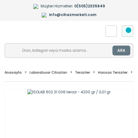
Müşteri Hizmetleri:
0(505)2335649
info@cihazmarketi.com
ARA
Anasayfa
Laboratuvar Cihazları
Teraziler
Hassas Teraziler
0