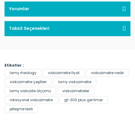
Yorumlar
Taksit Seçenekleri
Etiketler :
lamy rheology
viskozimetre fiyat
viskozimetre nedir
viskozimetre çeşitleri
lamy viskozimetre
lamy viskozite ölçümü
viskozimetreler
rotasyonel viskozimetre
gt-300 plus gel timer
jelleşme testi