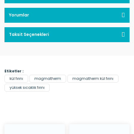
Yorumlar
Taksit Seçenekleri
Etiketler :
kül fırını
magmatherm
magmatherm kül fırını
yüksek sıcaklık fırını