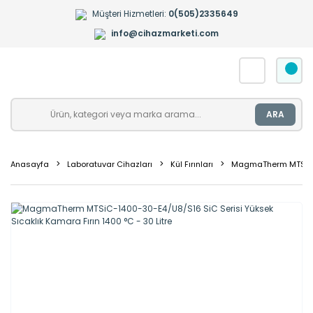
Müşteri Hizmetleri:
0(505)2335649
info@cihazmarketi.com
ARA
Anasayfa
Laboratuvar Cihazları
Kül Fırınları
MagmaTherm MTSiC-14