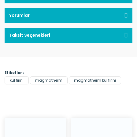
Yorumlar
Taksit Seçenekleri
Etiketler :
kül fırını
magmatherm
magmatherm kül fırını