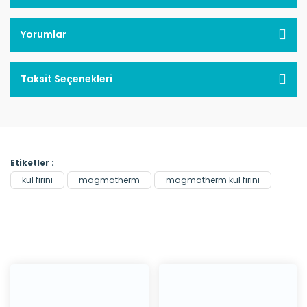
Yorumlar
Taksit Seçenekleri
Etiketler :
kül fırını
magmatherm
magmatherm kül fırını