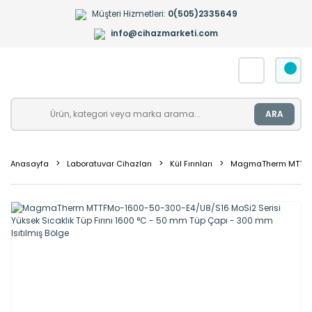
Müşteri Hizmetleri:
0(505)2335649
info@cihazmarketi.com
ARA
Anasayfa
Laboratuvar Cihazları
Kül Fırınları
MagmaTherm MTTFMo-1