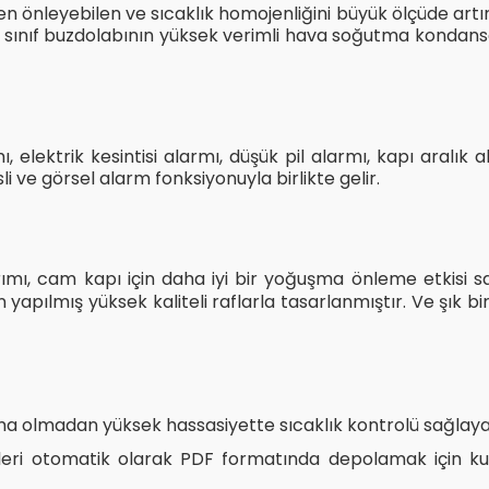
nleyebilen ve sıcaklık homojenliğini büyük ölçüde artır
bbi sınıf buzdolabının yüksek verimli hava soğutma kondans
 elektrik kesintisi alarmı, düşük pil alarmı, kapı aralık 
i ve görsel alarm fonksiyonuyla birlikte gelir.
rımı, cam kapı için daha iyi bir yoğuşma önleme etkisi s
lden yapılmış yüksek kaliteli raflarla tasarlanmıştır. Ve ş
a olmadan yüksek hassasiyette sıcaklık kontrolü sağlayabil
eri otomatik olarak PDF formatında depolamak için kull