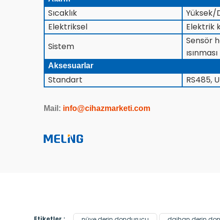
Sıcaklık
Yüksek/D
Elektriksel
Elektrik k
Sensör ha
Sistem
ısınması
Aksesuarlar
Standart
RS485, U
Mail:
info@cihazmarketi.com
Etiketler :
nüve derin dondurucu
daihan derin do