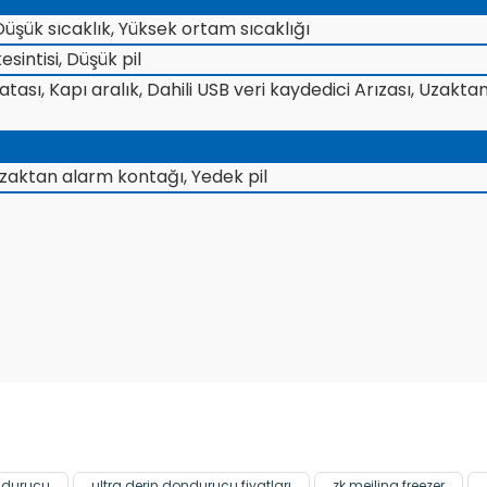
üşük sıcaklık, Yüksek ortam sıcaklığı
esintisi, Düşük pil
tası, Kapı aralık, Dahili USB veri kaydedici Arızası, Uzakt
zaktan alarm kontağı, Yedek pil
Bu ürüne ilk yorumu siz yapın!
Yorum Yaz
ndurucu
ultra derin dondurucu fiyatları
zk meiling freezer