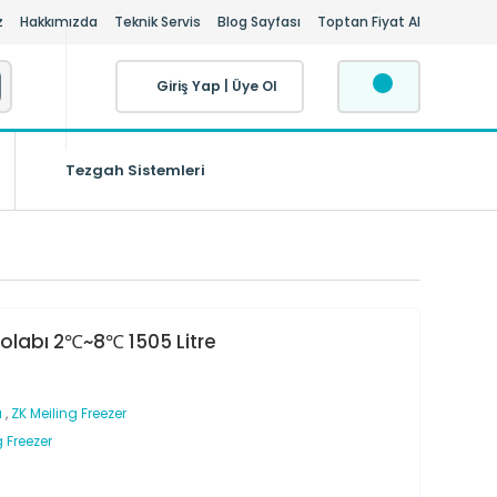
z
Hakkımızda
Teknik Servis
Blog Sayfası
Toptan Fiyat Al
Giriş Yap
|
Üye Ol
Tezgah Sistemleri
Dolabı 2℃~8℃ 1505 Litre
ı
,
ZK Meiling Freezer
g Freezer