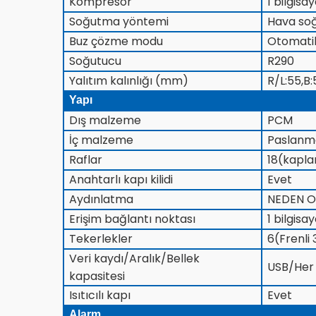
Kompresör
1 bilgisa
Soğutma yöntemi
Hava so
Buz çözme modu
Otomati
Soğutucu
R290
Yalıtım kalınlığı (mm)
R/L:55,B:
Yapı
Dış malzeme
PCM
İç malzeme
Paslanma
Raflar
18(kaplam
Anahtarlı kapı kilidi
Evet
Aydınlatma
NEDEN 
Erişim bağlantı noktası
1 bilgis
Tekerlekler
6(Frenli 
Veri kaydı/Aralık/Bellek
USB/Her 1
kapasitesi
Isıtıcılı kapı
Evet
Alarm