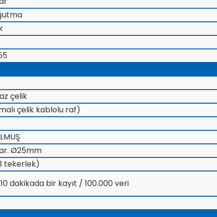
yar
ğutma
k
55
z çelik
alı çelik kablolu raf)
OLMUŞ
ayar. Ø25mm
3 tekerlek)
0 dakikada bir kayıt / 100.000 veri