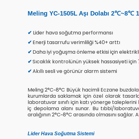
Meling YC-1505L Aşı Dolabı 2℃~8℃ 1
Lider hava soğutma performansı
✔
✔
Enerji tasarrufu verimliliği %40+ arttı
✔
Daha iyi yoğuşma önleme etkisi için elektrikl
✔
Sıcaklık kontrolünün yüksek hassasiyeti için
✔
Akıllı sesli ve görünür alarm sistemi
Meling 2°C~8°C Büyük hacimli Eczane buzdolabı
kurumlarda saklamak için özel olarak tasarlanmı
laboratuvar sınıfı için katı yönerge taleplerin
iç depolama alanı sunar. Bu tıbbi/laboratuvar
aralığının 2°C~8°C arasında olmasını sağlar. Ayr
Lider Hava Soğutma Sistemi