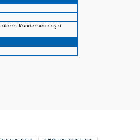
an alarm, Kondenserin aşırı
zk meiling türkiye
haierkriyojenikdondurucu