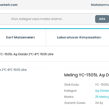
arketi.com
Markalarımı
ARA
Sarf Malzemeleri
Laboratuvar Kimyasalları
YC-1505L Aşı Dolabı 2℃~8℃ 1505 Litre
Meling YC-1505L Aşı 
Stok Kodu
YC-1505L
Kategori
Aşı Dolab
Marka
ZK Meilin
Garanti Süresi
24 Ay