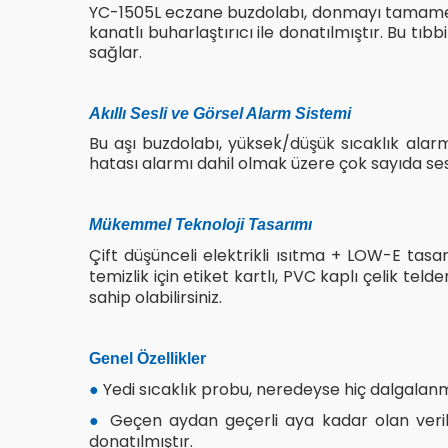
YC-1505L eczane buzdolabı, donmayı tamamen ö
kanatlı buharlaştırıcı ile donatılmıştır. Bu tı
sağlar.
Akıllı Sesli ve Görsel Alarm Sistemi
Bu aşı buzdolabı, yüksek/düşük sıcaklık alarmı,
hatası alarmı dahil olmak üzere çok sayıda sesl
Mükemmel Teknoloji Tasarımı
Çift düşünceli elektrikli ısıtma + LOW-E tasa
temizlik için etiket kartlı, PVC kaplı çelik te
sahip olabilirsiniz.
Genel Özellikler
Yedi sıcaklık probu, neredeyse hiç dalgalanm
●
Geçen aydan geçerli aya kadar olan veril
●
donatılmıştır.