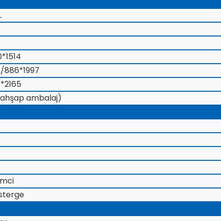
L
0*1514
2/886*1997
8*2165
(ahşap ambalaj)
emci
österge