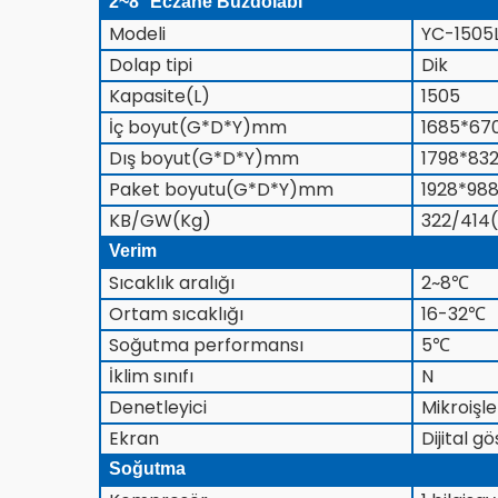
2~8° Eczane Buzdolabı
Modeli
YC-1505
Dolap tipi
Dik
Kapasite(L)
1505
İç boyut(G*D*Y)mm
1685*67
Dış boyut(G*D*Y)mm
1798*83
Paket boyutu(G*D*Y)mm
1928*98
KB/GW(Kg)
322/414
Verim
Sıcaklık aralığı
2~8
℃
Ortam sıcaklığı
16-32
℃
Soğutma performansı
5
℃
İklim sınıfı
N
Denetleyici
Mikroişl
Ekran
Dijital g
Soğutma