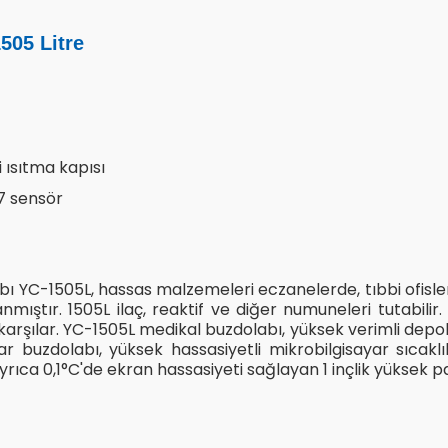
505 Litre
i ısıtma kapısı
 7 sensör
 YC-1505L, hassas malzemeleri eczanelerde, tıbbi ofislerd
ştır. 1505L ilaç, reaktif ve diğer numuneleri tutabilir. K
i karşılar. YC-1505L medikal buzdolabı, yüksek verimli depol
 buzdolabı, yüksek hassasiyetli mikrobilgisayar sıcaklık
ıca 0,1°C'de ekran hassasiyeti sağlayan 1 inçlik yüksek parlak