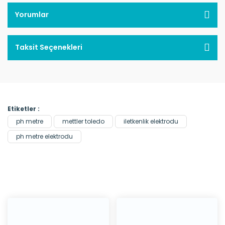
Yorumlar
Taksit Seçenekleri
Etiketler :
ph metre
mettler toledo
iletkenlik elektrodu
ph metre elektrodu