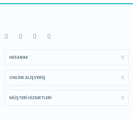
HESABIM
ONLİNE ALIŞVERİŞ
MÜŞTERİ HİZMETLERİ
E-Bülten'e Kayıt Olun