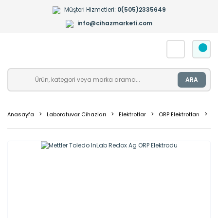
Müşteri Hizmetleri:
0(505)2335649
info@cihazmarketi.com
ARA
Anasayfa
Laboratuvar Cihazları
Elektrotlar
ORP Elektrotları
Me