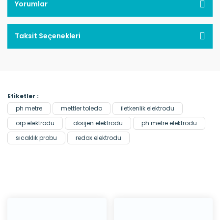
Yorumlar
Taksit Seçenekleri
Etiketler :
ph metre
mettler toledo
iletkenlik elektrodu
orp elektrodu
oksijen elektrodu
ph metre elektrodu
sıcaklık probu
redox elektrodu