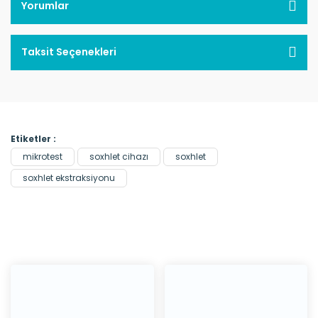
Yorumlar
Taksit Seçenekleri
Etiketler :
mikrotest
soxhlet cihazı
soxhlet
soxhlet ekstraksiyonu