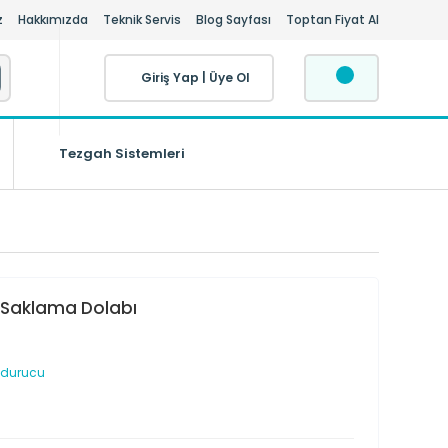
z
Hakkımızda
Teknik Servis
Blog Sayfası
Toptan Fiyat Al
Giriş Yap
|
Üye Ol
Tezgah Sistemleri
t Saklama Dolabı
ndurucu