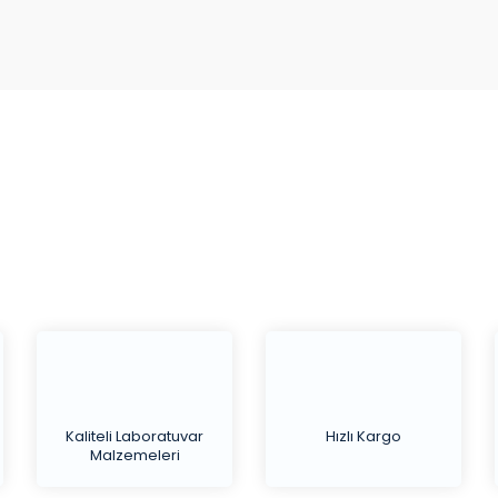
Bu ürüne ilk yorumu siz yapın!
Yorum Yaz
Kaliteli Laboratuvar
Hızlı Kargo
Malzemeleri