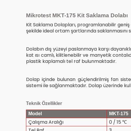
Mikrotest MKT-175 Kit Saklama Dolabı
Kit Saklama Dolapları, programlanabilir geniş sıc
şekilde ideal ortam şartlarında saklanmasını s
Dolabın dış yüzeyi paslanmaya karşı dayanıklı 
kat ısı camlı, kilitlenebilir ve manyetik conta
plastik kaplamalı tel raf bulunmaktadır.
Dolap içinde bulunan güçlendirilmiş fan siste
sistemi ile sağlanmaktadır. Dolap üzerinde kullan
Teknik Özellikler
Model
MKT-175
Çalışma Aralığı
0 / 15
℃
Tel Raf
3