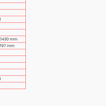
l
x1430 mm
x797 mm
l