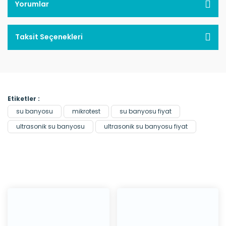
Yorumlar
Taksit Seçenekleri
Etiketler :
su banyosu
mikrotest
su banyosu fiyat
ultrasonik su banyosu
ultrasonik su banyosu fiyat