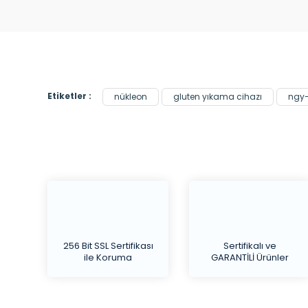
Etiketler :
nükleon
gluten yıkama cihazı
ngy-
256 Bit SSL Sertifikası
Sertifikalı ve
ile Koruma
GARANTİLİ Ürünler