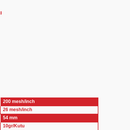
ı
200 mesh/inch
26 mesh/inch
54 mm
10gr/Kutu