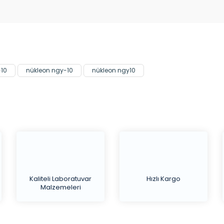
Bu ürüne ilk yorumu siz yapın!
Yorum Yaz
10
nükleon ngy-10
nükleon ngy10
Kaliteli Laboratuvar
Hızlı Kargo
Malzemeleri