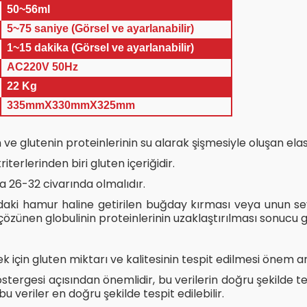
50~56ml
5~75 saniye (Görsel ve ayarlanabilir)
1~15 dakika (Görsel ve ayarlanabilir)
AC220V 50Hz
22 Kg
335mmX330mmX325mm
ve glutenin proteinlerinin su alarak şişmesiyle oluşan elas
terlerinden biri gluten içeriğidir.
a 26-32 civarında olmalıdır.
daki hamur haline getirilen buğday kırması veya unun seyre
özünen globulinin proteinlerinin uzaklaştırılması sonucu ge
ek için gluten miktarı ve kalitesinin tespit edilmesi önem a
östergesi açısından önemlidir, bu verilerin doğru şekilde 
u veriler en doğru şekilde tespit edilebilir.