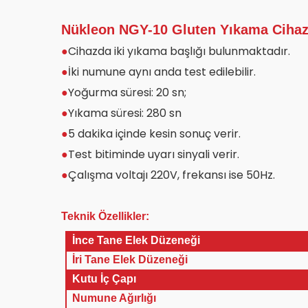
Nükleon NGY-10 Gluten Yıkama Cihaz
Cihazda iki yıkama başlığı bulunmaktadır.
●
İki numune aynı anda test edilebilir.
●
Yoğurma süresi: 20 sn;
●
Yıkama süresi: 280 sn
●
5 dakika içinde kesin sonuç verir.
●
Test bitiminde uyarı sinyali verir.
●
Çalışma voltajı 220V, frekansı ise 50Hz.
●
Teknik Özellikler:
İnce Tane Elek Düzeneği
İri Tane Elek Düzeneği
Kutu İç Çapı
Numune Ağırlığı