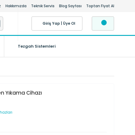
z
Hakkımızda
Teknik Servis
Blog Sayfası
Toptan Fiyat Al
Giriş Yap
|
Üye Ol
Tezgah Sistemleri
en Yıkama Cihazı
hazları