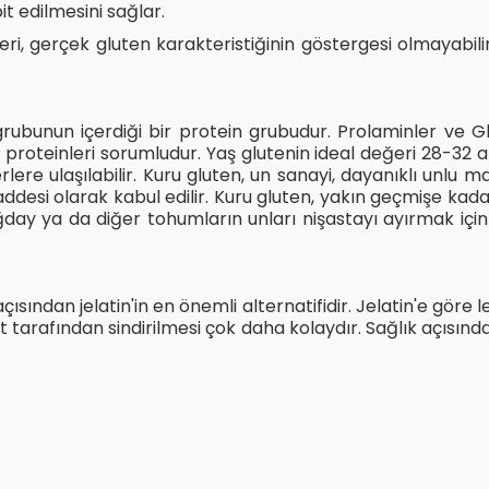
t edilmesini sağlar.
leri, gerçek gluten karakteristiğinin göstergesi olmayabi
rubunun içerdiği bir protein grubudur. Prolaminler ve Glu
oteinleri sorumludur. Yaş glutenin ideal değeri 28-32 aras
erlere ulaşılabilir. Kuru gluten, un sanayi, dayanıklı un
esi olarak kabul edilir. Kuru gluten, yakın geçmişe kadar
ğday ya da diğer tohumların unları nişastayı ayırmak için
açısından jelatin'in en önemli alternatifidir. Jelatin'e göre
t tarafından sindirilmesi çok daha kolaydır. Sağlık açısınd