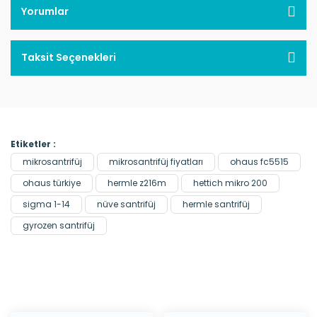
Yorumlar
Taksit Seçenekleri
Etiketler :
mikrosantrifüj
mikrosantrifüj fiyatları
ohaus fc5515
ohaus türkiye
hermle z216m
hettich mikro 200
sigma 1-14
nüve santrifüj
hermle santrifüj
gyrozen santrifüj