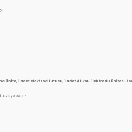
il
nite, 1 adet elektrod tutucu, 1 adet Atıksu Elektrodu ünitesi, 1 set
i tavsiye ederiz.