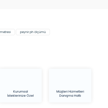
 metresi
peynir ph ölçümü
Kurumsal
Müşteri Hizmetleri
İsteklerinize Özel
Danışma Hattı
Teklif