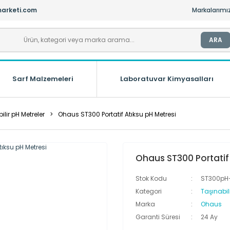
arketi.com
Markalarımı
ARA
Sarf Malzemeleri
Laboratuvar Kimyasalları
ilir pH Metreler
Ohaus ST300 Portatif Atıksu pH Metresi
Ohaus ST300 Portatif 
Stok Kodu
ST300p
Kategori
Taşınabili
Marka
Ohaus
Garanti Süresi
24 Ay