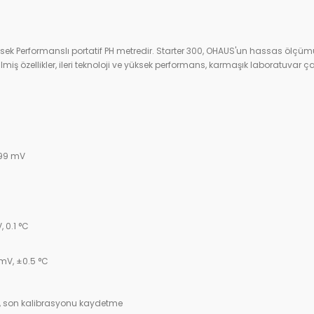
ksek Performanslı portatif PH metredir. Starter 300, OHAUS'un hassas ölçü
iş özellikler, ileri teknoloji ve yüksek performans, karmaşık laboratuvar çalı
0
999 mV
C
, 0.1 °C
 mV, ±0.5 °C
i , son kalibrasyonu kaydetme