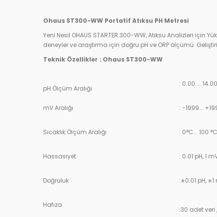
Ohaus ST300-WW Portatif Atıksu PH Metresi
Yeni Nesil OHAUS STARTER 300-WW, Atıksu Analizleri için Yü
deneyler ve araştırma için doğru pH ve ORP ölçümü. Geliştirilm
Teknik Özellikler : Ohaus ST300-WW
: 0.00 ... 14.0
pH Ölçüm Aralığı
mV Aralığı
: -1999... +1
Sıcaklık Ölçüm Aralığı
: 0°C... 100 °
Hassasiyet
: 0.01 pH, 1 mV
Doğruluk
:±0.01 pH, ±1
Hafıza
:30 adet ver