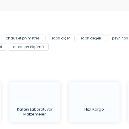
Bu ürüne ilk yorumu siz yapın!
Yorum Yaz
ohaus et ph metresi
et ph ölçer
et ph değeri
peynir ph
si
atıksu ph ölçümü
Kaliteli Laboratuvar
Hızlı Kargo
Malzemeleri