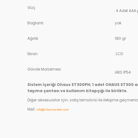
Güç
: 4 Adet AAA p
Bağlantı
:yok
Ağırlık
:180 gr
Ekran
: LCD
Gövde Malzemesi
:ABS IP54
Sistem İçeriği Ohaus ST300PH; 1 adet OHAUS ST300 ana ü
taşıma çantası ve kullanım kitapçığı ile birlikte.
Diğer aksesuarlar için; satış temsilcisi ile iletişime geçmeniz
Mail:
info@cihazmarketi.com