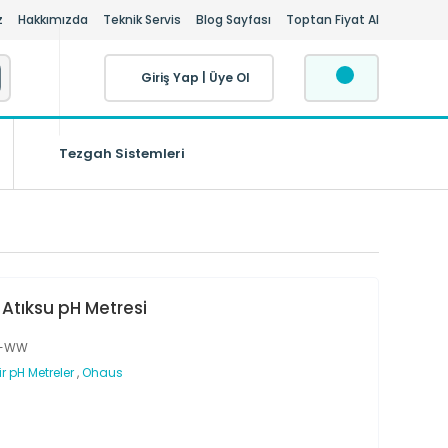
z
Hakkımızda
Teknik Servis
Blog Sayfası
Toptan Fiyat Al
Giriş Yap
|
Üye Ol
Tezgah Sistemleri
Atıksu pH Metresi
H-WW
r pH Metreler
,
Ohaus