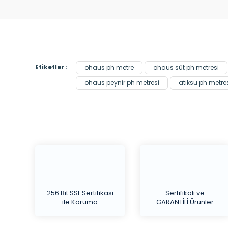
Etiketler :
ohaus ph metre
ohaus süt ph metresi
ohaus peynir ph metresi
atıksu ph metre
256 Bit SSL Sertifikası
Sertifikalı ve
ile Koruma
GARANTİLİ Ürünler