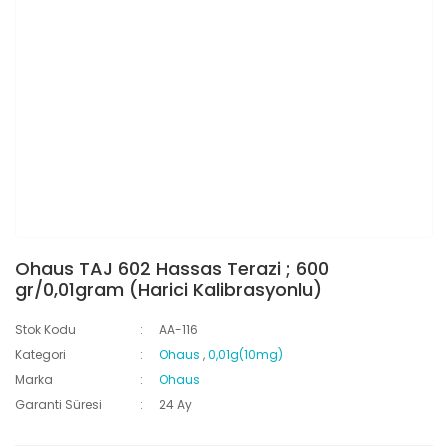
Ohaus TAJ 602 Hassas Terazi ; 600
gr/0,01gram (Harici Kalibrasyonlu)
Stok Kodu
AA-116
Kategori
Ohaus
,
0,01g(10mg)
Marka
Ohaus
Garanti Süresi
24 Ay