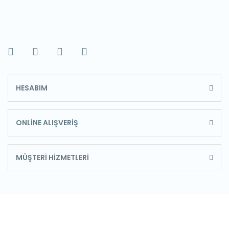
HESABIM
ONLİNE ALIŞVERİŞ
MÜŞTERİ HİZMETLERİ
E-Bülten'e Kayıt Olun
Haber listemize kayıt olarak kampanyalardan, haberdar