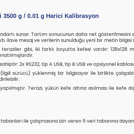
500 g / 0.01 g Harici Kalibrasyon
standartı sunar. Tartım sonucunun daha net gösterilmesin
vb. ilave mesaj ve verilerin sunulduğu yeni bir metin bilgisi s
i teraziler gibi, iki farklı boyutta kefesi vardır: 128x12
onatılmışlardır.
sahiptir: 2x RS232, tip A USB, tip B USB ve opsiyonel kablo
(ilgili sürücü) yüklenmiş bir bilgisayar ile birlikte çalı
lebilir.
yapılmıştır. Terazi, yükün kefe altına asılması ile kefe 
 veri tabanları ile çalışmasına izin veren 5 veri tabanına d