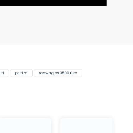
.r1
ps.r1.m
radwag ps 3500.r1.m