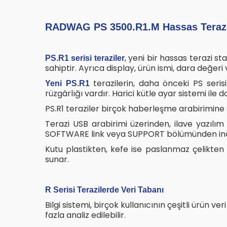
RADWAG PS 3500.R1.M Hassas Terazi 3
, yeni bir hassas terazi 
PS.R1 serisi teraziler
sahiptir. Ayrıca display, ürün ismi, dara değeri 
terazilerin, daha önceki PS seris
Yeni PS.R1
rüzgârlığı vardır. Harici kütle ayar sistemi ile d
PS.R1 teraziler birçok haberleşme arabirimine 
Terazi USB arabirimi üzerinden, ilave yazılım 
SOFTWARE link veya SUPPORT bölümünden indiri
Kutu plastikten, kefe ise paslanmaz çelikten 
sunar.
R Serisi Terazilerde Veri Tabanı
Bilgi sistemi, birçok kullanıcının çeşitli ürün
fazla analiz edilebilir.