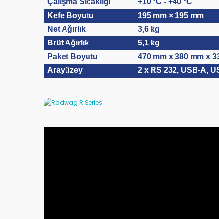
Çalışma Sıcaklığı
+10 °C - +40 °C
Kefe Boyutu
195 mm × 195 mm
Net Ağırlık
3,6 kg
Brüt Ağırlık
5,1 kg
Paket Boyutu
470 mm x 380 mm x 
Arayüzey
2 x RS 232, USB-A, US