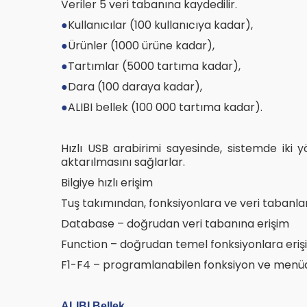
Veriler 5 veri tabanına kaydedilir.
Kullanıcılar (100 kullanıcıya kadar),
●
Ürünler (1000 ürüne kadar),
●
Tartımlar (5000 tartıma kadar),
●
Dara (100 daraya kadar),
●
ALIBI bellek (100 000 tartıma kadar).
●
Hızlı USB arabirimi sayesinde, sistemde iki yö
aktarılmasını sağlarlar.
Bilgiye hızlı erişim
Tuş takımından, fonksiyonlara ve veri taban
Database – doğrudan veri tabanına erişim
Function – doğrudan temel fonksiyonlara eriş
F1-F4 – programlanabilen fonksiyon ve menüd
ALIBI Bellek