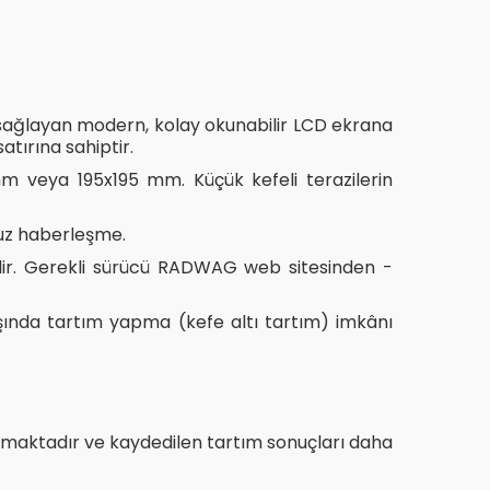
i sağlayan modern, kolay okunabilir LCD ekrana
atırına sahiptir.
8 mm veya 195x195 mm. Küçük kefeli terazilerin
suz haberleşme.
şabilir. Gerekli sürücü RADWAG web sitesinden -
dışında tartım yapma (kefe altı tartım) imkânı
ayanmaktadır ve kaydedilen tartım sonuçları daha