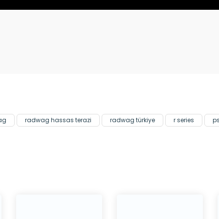
Bu ürüne ilk yorumu siz yapın!
Yorum Yaz
ag
radwag hassas terazi
radwag türkiye
r series
ps