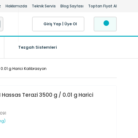
z
Hakkımızda
Teknik Servis
Blog Sayfası
Toptan Fiyat Al
Giriş Yap
|
Üye Ol
Tezgah Sistemleri
.01 g Harici Kalibrasyon
assas Terazi 3500 g / 0.01 g Harici
091
mg)