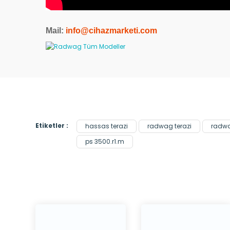
Mail:
info@cihazmarketi.com
Etiketler :
hassas terazi
radwag terazi
radw
ps 3500.r1.m