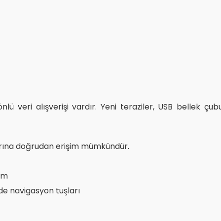
nlü veri alışverişi vardır. Yeni teraziler, USB bellek çub
larına doğrudan erişim mümkündür.
im
e navigasyon tuşları