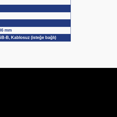
336 mm
B-B, Kablosuz (isteğe bağlı)