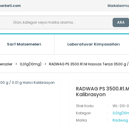
arketi.com
Markalarımı
ARA
Sarf Malzemeleri
Laboratuvar Kimyasalları
raziler
0,01g(10mg)
RADWAG PS 3500.R1.M Hassas Terazi 3500 g / 0
RADWAG PS 3500.R1.M H
Kalibrasyon
Stok Kodu
WL-213-0
Kategori
0,01g(10
Marka
Radwag