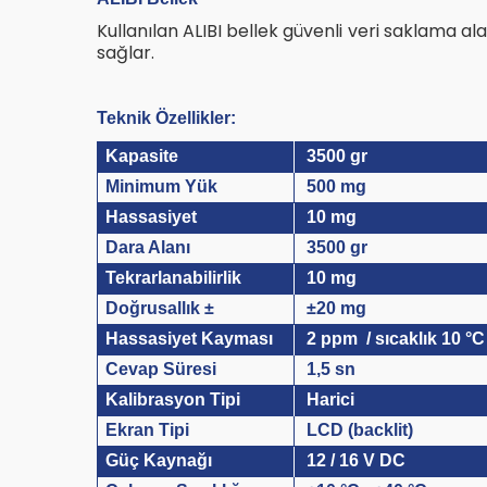
Kullanılan ALIBI bellek güvenli veri saklama alan
sağlar.
Teknik Özellikler:
Kapasite
3500 gr
Minimum Yük
500 mg
Hassasiyet
10 mg
Dara Alanı
3500 gr
Tekrarlanabilirlik
10 mg
Doğrusallık ±
±20 mg
Hassasiyet Kayması
2 ppm / sıcaklık 10 °C 
Cevap Süresi
1,5 sn
Kalibrasyon Tipi
Harici
Ekran Tipi
LCD (backlit)
Güç Kaynağı
12 / 16 V DC